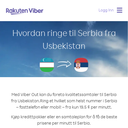
Logg Inn
Togg
navig
Hvordan ringe til Serbia fra
Usbekistan
Med Viber Out kan du foreta kvalitetssamtaler til Serbia
fra Usbekistan.
Ring et hvilket som helst nummer i Serbia
– fasttelefon eller mobil! – fra kun 19.5 ¢ per minutt.
Kjøp kredittpakker eller en samtaleplan for å få de beste
prisene per minutt til Serbia.