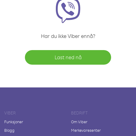
Har du ikke Viber ennå?
Last ned nå
VIBER
BEDRIFT
Funksjoner
Om Viber
Blogg
Merkevaresenter