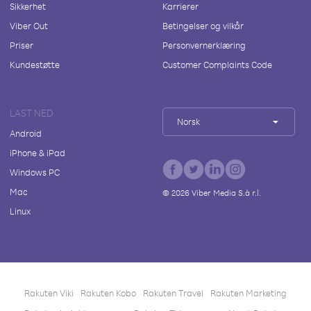
Sikkerhet
Karrierer
Viber Out
Betingelser og vilkår
Priser
Personvernerklæring
Kundestøtte
Customer Complaints Code
LAST NED
Norsk
Android
iPhone & iPad
Windows PC
Mac
©
2026
Viber Media S.à r.l.
Linux
Rakuten Viki
Rakuten Kobo
Rakuten Travel
Rakuten Marketing