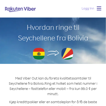
Logg Inn
Togg
navig
Hvordan ringe til
Seychellene fra Bolivia
Med Viber Out kan du foreta kvalitetssamtaler til
Seychellene fra Bolivia.
Ring et hvilket som helst nummer i
Seychellene – fasttelefon eller mobil! – fra kun 99.0 ¢ per
minutt.
Kjøp kredittpakker eller en samtaleplan for å få de beste