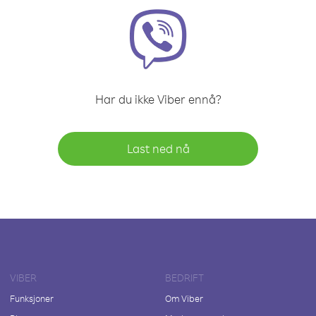
Har du ikke Viber ennå?
Last ned nå
VIBER
BEDRIFT
Funksjoner
Om Viber