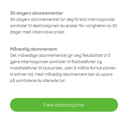
30-dagers abonnementer
30-dagers abonnementet lar deg foreta internasjonale
samtaler til destinasjonen du ønsker for varigheten av 30
dager med Vibers lave priser.
Månedlig abonnement
Det månedlige abonnementet gir deg fleksibilitet til å
gjøre internasjonale samtaler til fasttelefoner og
mobiltelefoner til lave priser, uten å måtte fornye planen
til enhver tid. Med månedlig abonnement kan du spare
på samtalene du allerede tar.
Flere destinasjoner