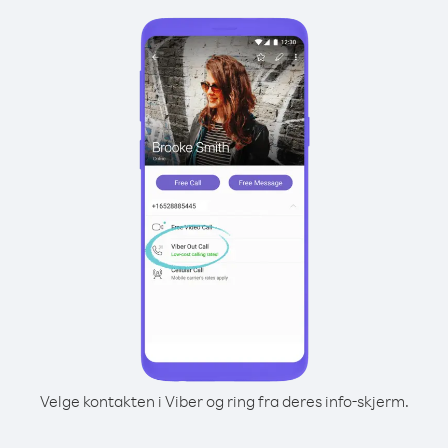
Velge kontakten i Viber og ring fra deres info-skjerm.