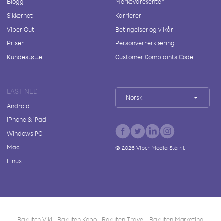
Blogg
Merkevaresenter
Sikkerhet
Karrierer
Viber Out
Betingelser og vilkår
Priser
Personvernerklæring
Kundestøtte
Customer Complaints Code
LAST NED
Norsk
Android
iPhone & iPad
Windows PC
Mac
©
2026
Viber Media S.à r.l.
Linux
Rakuten Viki
Rakuten Kobo
Rakuten Travel
Rakuten Marketing