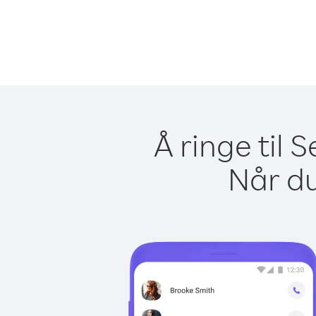
Å ringe til 
Når du