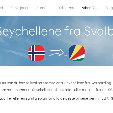
ed
Funksjoner
Samfunn
Sikkerhet
Viber Out
Blo
 Seychellene fra Sva
Out kan du foreta kvalitetssamtaler til Seychellene fra Svalbard og
 som helst nummer i Seychellene – fasttelefon eller mobil! – fra kun 99
tpakker eller en samtaleplan for å få de beste prisene per minutt til 