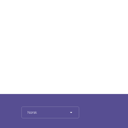
Norsk