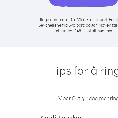
Ringe nummeret fra Viber-tastaturet.
For å
Seychellene fra Svalbard og Jan Mayen tas
følgende:
+
+
248
Lokalt nummer
Tips for å ri
Viber Out gir deg mer ring
Kredittpakker