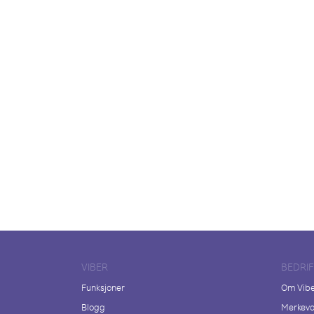
VIBER
BEDRI
Funksjoner
Om Vib
Blogg
Merkeva