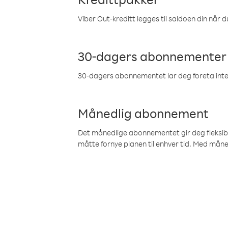
Viber Out-kreditt legges til saldoen din når du
30-dagers abonnementer
30-dagers abonnementet lar deg foreta inter
Månedlig abonnement
Det månedlige abonnementet gir deg fleksibilit
måtte fornye planen til enhver tid. Med mån