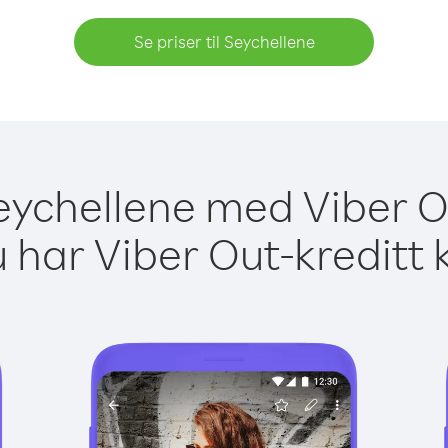
Se priser til Seychellene
Seychellene med Viber O
 har Viber Out-kreditt 