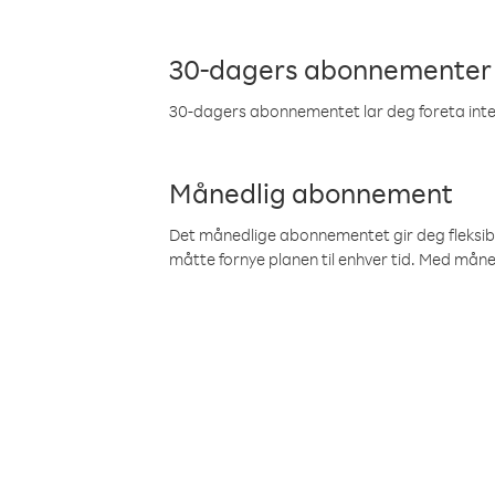
30-dagers abonnementer
30-dagers abonnementet lar deg foreta inter
Månedlig abonnement
Det månedlige abonnementet gir deg fleksibilit
måtte fornye planen til enhver tid. Med mån