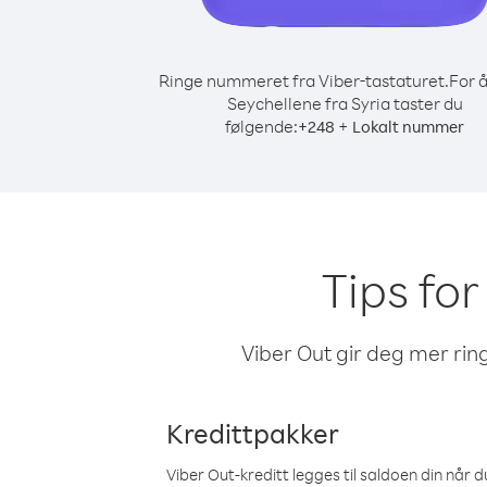
Ringe nummeret fra Viber-tastaturet.
For å
Seychellene fra Syria taster du
følgende:
+
+
248
Lokalt nummer
Tips for
Viber Out gir deg mer ring
Kredittpakker
Viber Out-kreditt legges til saldoen din når du