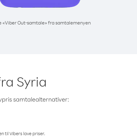
e «Viber Out-samtale» fra samtalemenyen
fra Syria
avpris samtalealternativer:
 til Vibers lave priser.