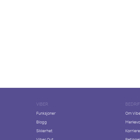
VIBER
BEDRI
Funksjoner
Om Vib
Blogg
Merkeva
Sikkerhet
Karriere
Viber Out
Betingel