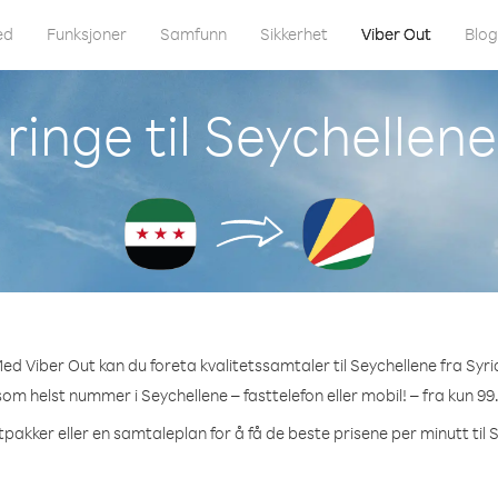
ed
Funksjoner
Samfunn
Sikkerhet
Viber Out
Blo
inge til Seychellene
ed Viber Out kan du foreta kvalitetssamtaler til Seychellene fra Syri
 som helst nummer i Seychellene – fasttelefon eller mobil! – fra kun 99
tpakker eller en samtaleplan for å få de beste prisene per minutt til 