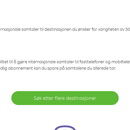
nasjonale samtaler til destinasjonen du ønsker for varigheten av 30
et til å gjøre internasjonale samtaler til fasttelefoner og mobiltelefo
edlig abonnement kan du spare på samtalene du allerede tar.
Søk etter flere destinasjoner