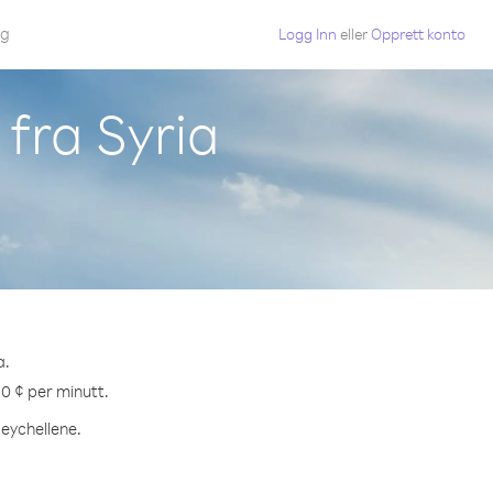
gg
Logg Inn
eller
Opprett konto
 fra Syria
a.
.0 ¢ per minutt.
Seychellene.