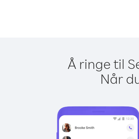
Å ringe til 
Når du