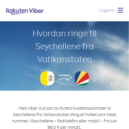
Logg Inn
Togg
navig
Hvordan ringe til
Seychellene fra
Vatikanstaten
Med Viber Out kan du foreta kvalitetssamtaler til
Seychellene fra Vatikanstaten.
Ring et hvilket som helst
nummer i Seychellene – fasttelefon eller mobil! – fra kun
99.0 ¢ per minutt.