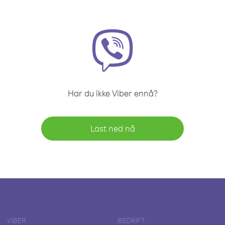
Har du ikke Viber ennå?
Last ned nå
VIBER
BEDRIFT