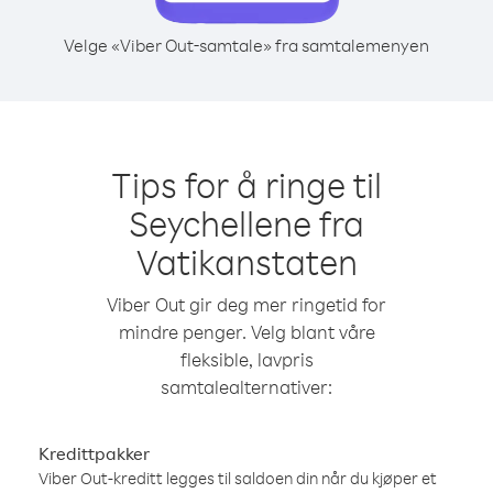
Velge «Viber Out-samtale» fra samtalemenyen
Tips for å ringe til
Seychellene fra
Vatikanstaten
Viber Out gir deg mer ringetid for
mindre penger. Velg blant våre
fleksible, lavpris
samtalealternativer:
Kredittpakker
Viber Out-kreditt legges til saldoen din når du kjøper et