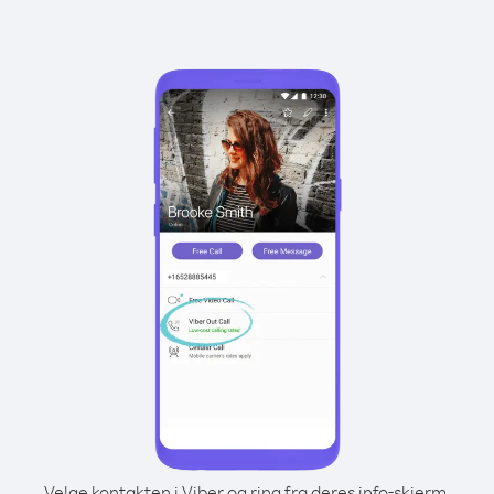
Velge kontakten i Viber og ring fra deres info-skjerm.