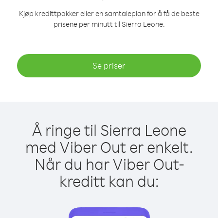
Kjøp kredittpakker eller en samtaleplan for å få de beste
prisene per minutt til Sierra Leone.
Se priser
Å ringe til Sierra Leone
med Viber Out er enkelt.
Når du har Viber Out-
kreditt kan du: