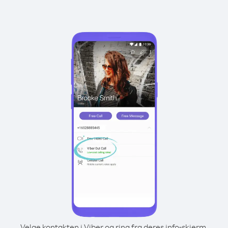
Velge kontakten i Viber og ring fra deres info-skjerm.