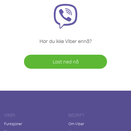
Har du ikke Viber ennå?
Last ned nå
VIBER
BEDRIFT
Funksjoner
Om Viber