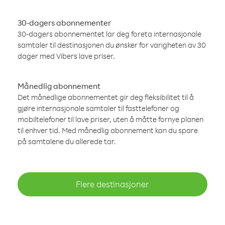
30-dagers abonnementer
30-dagers abonnementet lar deg foreta internasjonale
samtaler til destinasjonen du ønsker for varigheten av 30
dager med Vibers lave priser.
Månedlig abonnement
Det månedlige abonnementet gir deg fleksibilitet til å
gjøre internasjonale samtaler til fasttelefoner og
mobiltelefoner til lave priser, uten å måtte fornye planen
til enhver tid. Med månedlig abonnement kan du spare
på samtalene du allerede tar.
Flere destinasjoner