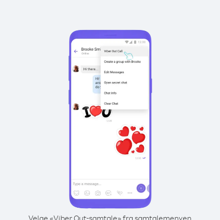
Velge «Viber Out-samtale» fra samtalemenyen