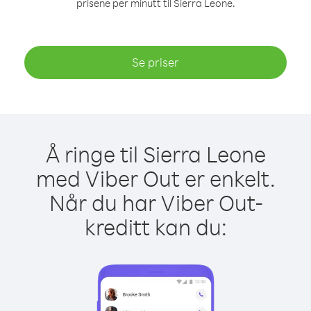
prisene per minutt til Sierra Leone.
Se priser
Å ringe til Sierra Leone
med Viber Out er enkelt.
Når du har Viber Out-
kreditt kan du: