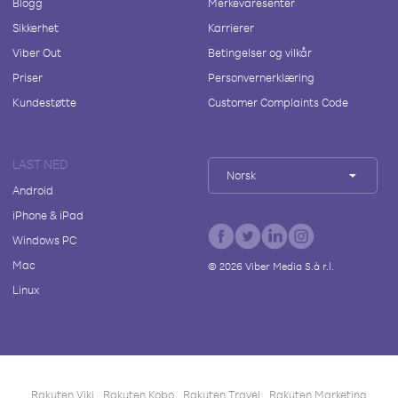
Blogg
Merkevaresenter
Sikkerhet
Karrierer
Viber Out
Betingelser og vilkår
Priser
Personvernerklæring
Kundestøtte
Customer Complaints Code
LAST NED
Norsk
Android
iPhone & iPad
Windows PC
Mac
©
2026
Viber Media S.à r.l.
Linux
Rakuten Viki
Rakuten Kobo
Rakuten Travel
Rakuten Marketing