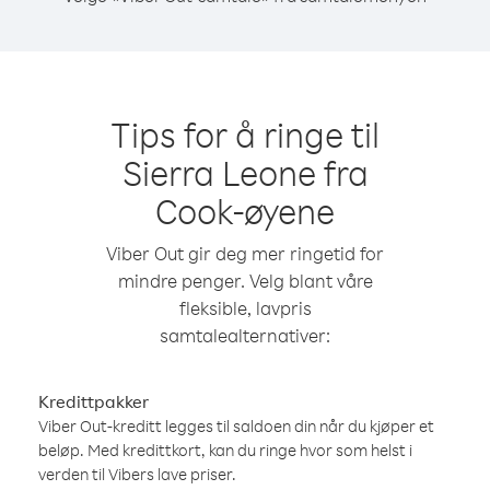
Tips for å ringe til
Sierra Leone fra
Cook-øyene
Viber Out gir deg mer ringetid for
mindre penger. Velg blant våre
fleksible, lavpris
samtalealternativer:
Kredittpakker
Viber Out-kreditt legges til saldoen din når du kjøper et
beløp. Med kredittkort, kan du ringe hvor som helst i
verden til Vibers lave priser.