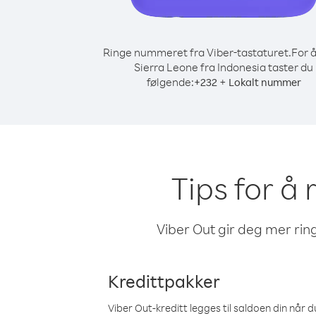
Ringe nummeret fra Viber-tastaturet.
For å
Sierra Leone fra Indonesia taster du
følgende:
+
+
232
Lokalt nummer
Tips for å 
Viber Out gir deg mer ring
Kredittpakker
Viber Out-kreditt legges til saldoen din når du