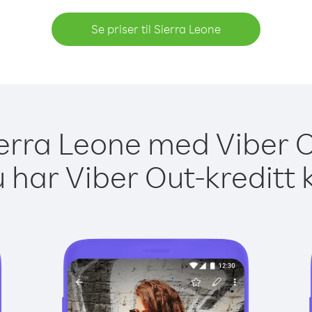
Se priser til Sierra Leone
Sierra Leone med Viber O
 har Viber Out-kreditt 