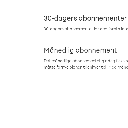
30-dagers abonnementer
30-dagers abonnementet lar deg foreta inter
Månedlig abonnement
Det månedlige abonnementet gir deg fleksibilit
måtte fornye planen til enhver tid. Med mån