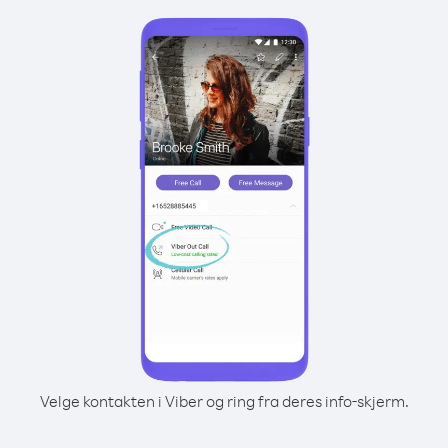
Velge kontakten i Viber og ring fra deres info-skjerm.