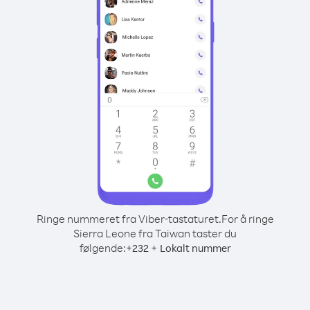
Ringe nummeret fra Viber-tastaturet.
For å ringe
Sierra Leone fra Taiwan taster du
følgende:
+
+
232
Lokalt nummer