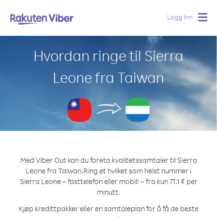
Logg Inn
Togg
navig
Hvordan ringe til Sierra
Leone fra Taiwan
Med Viber Out kan du foreta kvalitetssamtaler til Sierra
Leone fra Taiwan.
Ring et hvilket som helst nummer i
Sierra Leone – fasttelefon eller mobil! – fra kun 71.1 ¢ per
minutt.
Kjøp kredittpakker eller en samtaleplan for å få de beste