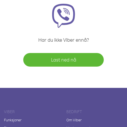
Har du ikke Viber ennå?
Last ned nå
VIBER
BEDRIFT
Funksjoner
Om Viber