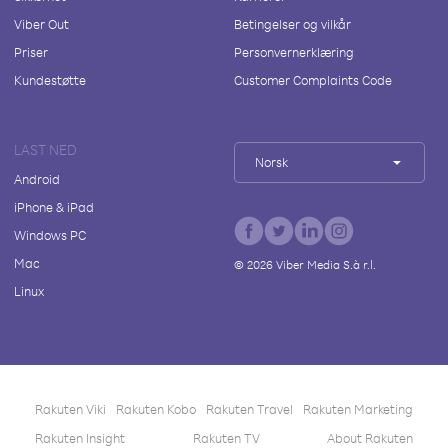
Viber Out
Betingelser og vilkår
Priser
Personvernerklæring
Kundestøtte
Customer Complaints Code
LAST NED
Norsk
Android
iPhone & iPad
Windows PC
Mac
©
2026
Viber Media S.à r.l.
Linux
Rakuten Viki
Rakuten Kobo
Rakuten Travel
Rakuten Marketing
Rakuten Insight
Rakuten TV
About Rakuten