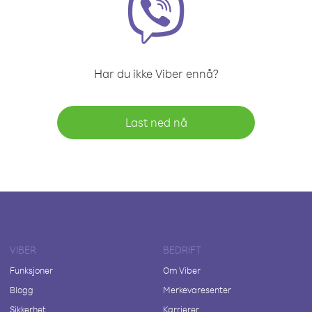
Har du ikke Viber ennå?
Last ned nå
VIBER
BEDRIFT
Funksjoner
Om Viber
Blogg
Merkevaresenter
Sikkerhet
Karrierer