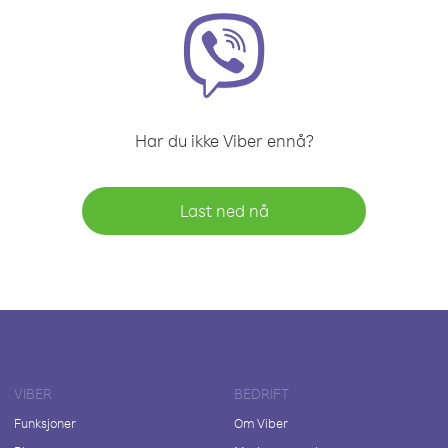
Har du ikke Viber ennå?
Last ned nå
VIBER
BEDRIFT
Funksjoner
Om Viber