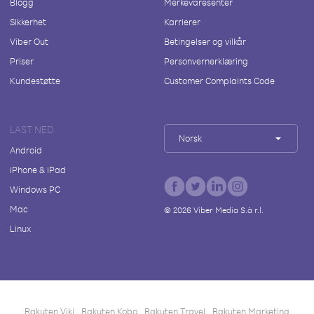
Blogg
Merkevaresenter
Sikkerhet
Karrierer
Viber Out
Betingelser og vilkår
Priser
Personvernerklæring
Kundestøtte
Customer Complaints Code
LAST NED
Norsk
Android
iPhone & iPad
Windows PC
Mac
©
2026
Viber Media S.à r.l.
Linux
Rakuten Viki
Rakuten Kobo
Rakuten Travel
Rakuten Marketing