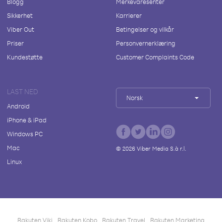
Blogg
Merkevaresenter
Sikkerhet
Karrierer
Viber Out
Betingelser og vilkår
Priser
Personvernerklæring
Kundestøtte
Customer Complaints Code
LAST NED
Norsk
Android
iPhone & iPad
Windows PC
Mac
©
2026
Viber Media S.à r.l.
Linux
Rakuten Viki
Rakuten Kobo
Rakuten Travel
Rakuten Marketing