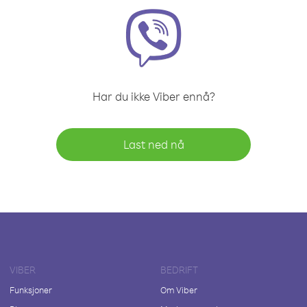
Har du ikke Viber ennå?
Last ned nå
VIBER
BEDRIFT
Funksjoner
Om Viber