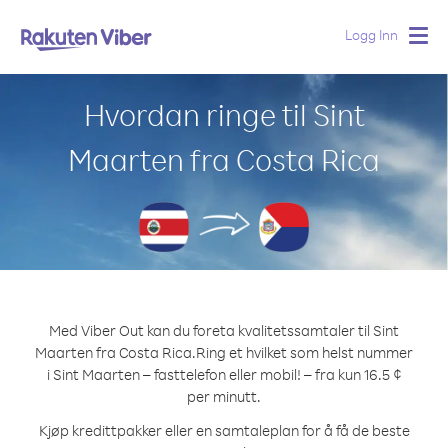
Logg Inn
Togg
navig
Hvordan ringe til Sint
Maarten fra Costa Rica
Med Viber Out kan du foreta kvalitetssamtaler til Sint
Maarten fra Costa Rica.
Ring et hvilket som helst nummer
i Sint Maarten – fasttelefon eller mobil! – fra kun 16.5 ¢
per minutt.
Kjøp kredittpakker eller en samtaleplan for å få de beste