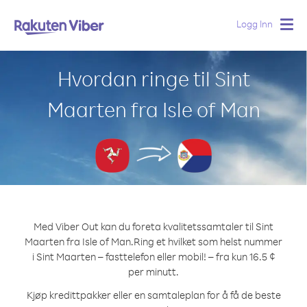
Logg Inn
Togg
navig
Hvordan ringe til Sint
Maarten fra Isle of Man
Med Viber Out kan du foreta kvalitetssamtaler til Sint
Maarten fra Isle of Man.
Ring et hvilket som helst nummer
i Sint Maarten – fasttelefon eller mobil! – fra kun 16.5 ¢
per minutt.
Kjøp kredittpakker eller en samtaleplan for å få de beste