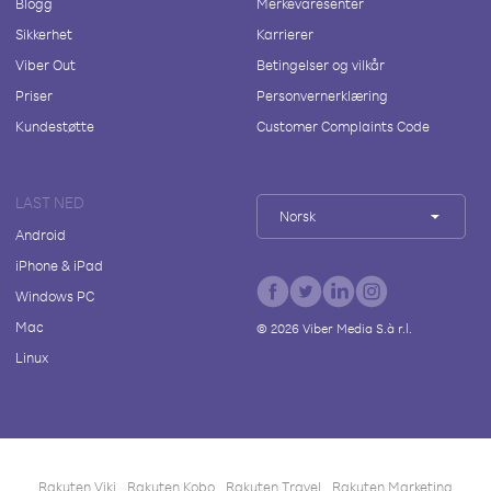
Blogg
Merkevaresenter
Sikkerhet
Karrierer
Viber Out
Betingelser og vilkår
Priser
Personvernerklæring
Kundestøtte
Customer Complaints Code
LAST NED
Norsk
Android
iPhone & iPad
Windows PC
Mac
©
2026
Viber Media S.à r.l.
Linux
Rakuten Viki
Rakuten Kobo
Rakuten Travel
Rakuten Marketing