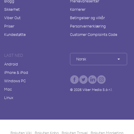
Blogg
Merkevaresenter
Sikkerhet
Karrierer
Viber Out
Betingelser og vilkår
Priser
Personvernerklæring
Kundestøtte
Customer Complaints Code
LAST NED
Norsk
Android
iPhone & iPad
Windows PC
Mac
©
2026
Viber Media S.à r.l.
Linux
Rakuten Viki
Rakuten Kobo
Rakuten Travel
Rakuten Marketing