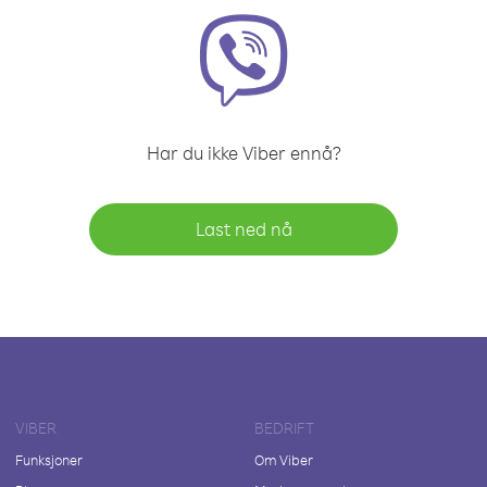
Har du ikke Viber ennå?
Last ned nå
VIBER
BEDRIFT
Funksjoner
Om Viber