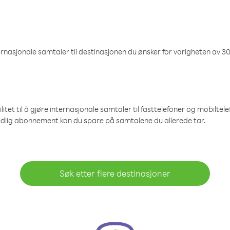
nasjonale samtaler til destinasjonen du ønsker for varigheten av 30
et til å gjøre internasjonale samtaler til fasttelefoner og mobiltelefo
edlig abonnement kan du spare på samtalene du allerede tar.
Søk etter flere destinasjoner