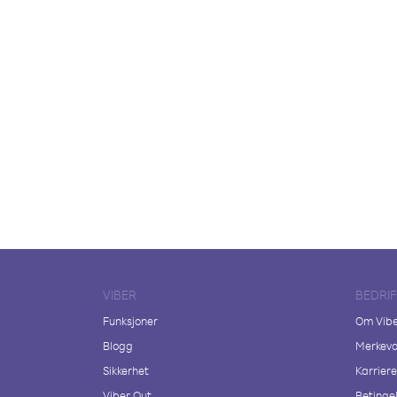
VIBER
BEDRI
Funksjoner
Om Vib
Blogg
Merkeva
Sikkerhet
Karriere
Viber Out
Betingel