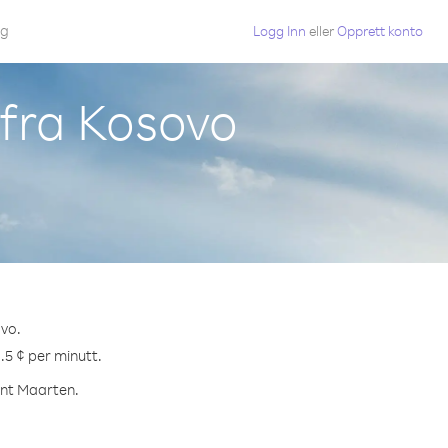
gg
Logg Inn
eller
Opprett konto
 fra Kosovo
ovo.
6.5 ¢ per minutt.
Sint Maarten.