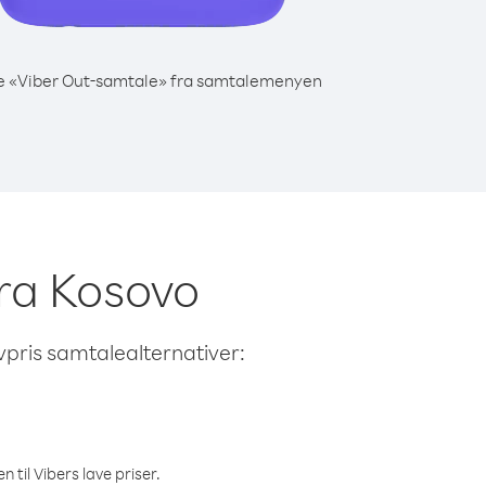
e «Viber Out-samtale» fra samtalemenyen
fra Kosovo
avpris samtalealternativer:
 til Vibers lave priser.