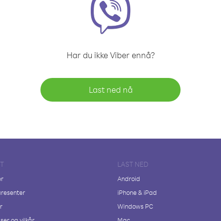
Har du ikke Viber ennå?
Last ned nå
FT
LAST NED
er
Android
resenter
iPhone & iPad
r
Windows PC
ser og vilkår
Mac