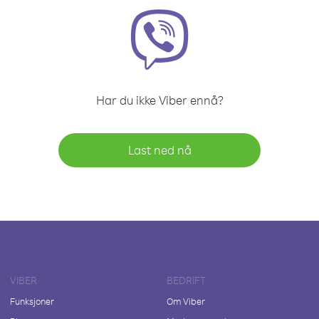
Har du ikke Viber ennå?
Last ned nå
VIBER
BEDRIFT
Funksjoner
Om Viber