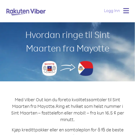
Logg Inn
Togg
navig
Hvordan ringe til Sint
Maarten fra Mayotte
Med Viber Out kan du foreta kvalitetssamtaler til Sint
Maarten fra Mayotte.
Ring et hvilket som helst nummer i
Sint Maarten – fasttelefon eller mobil! – fra kun 16.5 ¢ per
minutt.
Kjøp kredittpakker eller en samtaleplan for å få de beste