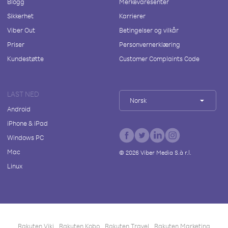
Blogg
Merkevaresenter
Sikkerhet
Karrierer
Viber Out
Betingelser og vilkår
Priser
Personvernerklæring
Kundestøtte
Customer Complaints Code
LAST NED
Norsk
Android
iPhone & iPad
Windows PC
Mac
©
2026
Viber Media S.à r.l.
Linux
Rakuten Viki
Rakuten Kobo
Rakuten Travel
Rakuten Marketing