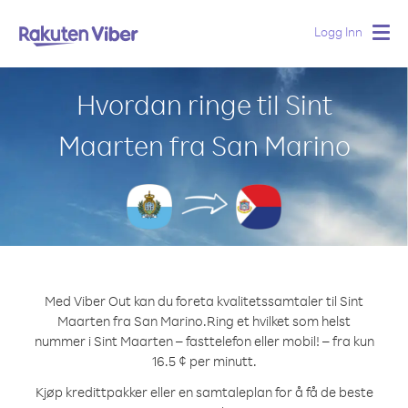
Logg Inn
Togg
navig
Hvordan ringe til Sint
Maarten fra San Marino
Med Viber Out kan du foreta kvalitetssamtaler til Sint
Maarten fra San Marino.
Ring et hvilket som helst
nummer i Sint Maarten – fasttelefon eller mobil! – fra kun
16.5 ¢ per minutt.
Kjøp kredittpakker eller en samtaleplan for å få de beste