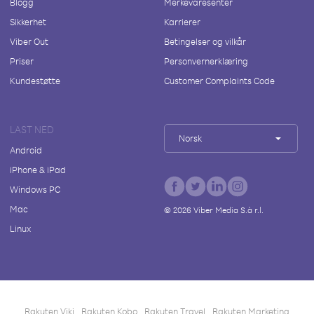
Blogg
Merkevaresenter
Sikkerhet
Karrierer
Viber Out
Betingelser og vilkår
Priser
Personvernerklæring
Kundestøtte
Customer Complaints Code
LAST NED
Norsk
Android
iPhone & iPad
Windows PC
Mac
©
2026
Viber Media S.à r.l.
Linux
Rakuten Viki
Rakuten Kobo
Rakuten Travel
Rakuten Marketing