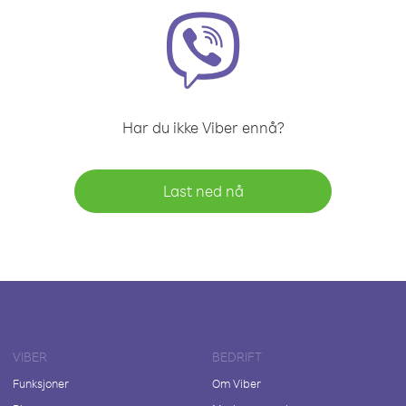
Har du ikke Viber ennå?
Last ned nå
VIBER
BEDRIFT
Funksjoner
Om Viber