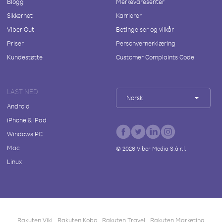
Blogg
Merkevaresenter
Sikkerhet
Karrierer
Viber Out
Betingelser og vilkår
Priser
Personvernerklæring
Kundestøtte
Customer Complaints Code
LAST NED
Norsk
Android
iPhone & iPad
Windows PC
Mac
©
2026
Viber Media S.à r.l.
Linux
Rakuten Viki
Rakuten Kobo
Rakuten Travel
Rakuten Marketing