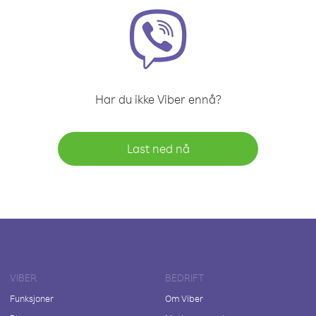
Har du ikke Viber ennå?
Last ned nå
VIBER
BEDRIFT
Funksjoner
Om Viber