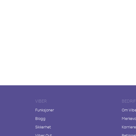
VIBER
BEDRI
Funksjoner
Om Vib
Blogg
Merkeva
Sikkerhet
Karriere
Viber Out
Betingel