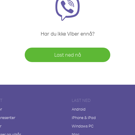
Har du ikke Viber ennå?
Last ned nå
FT
LAST NED
er
Android
resenter
iPhone & iPad
r
Windows PC
ser og vilkår
Mac