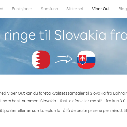
ed
Funksjoner
Samfunn
Sikkerhet
Viber Out
Blo
ringe til Slovakia fr
ed Viber Out kan du foreta kvalitetssamtaler til Slovakia fra Bahrai
et som helst nummer i Slovakia – fasttelefon eller mobil! – fra kun 3.0
ittpakker eller en samtaleplan for å få de beste prisene per minutt til