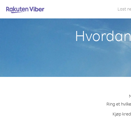
Last n
Hvordan 
M
Ring et hvilk
Kjøp kred