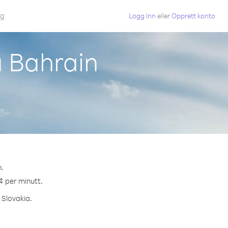
gg
Logg Inn
eller
Opprett konto
a Bahrain
n.
 ¢ per minutt.
 Slovakia.