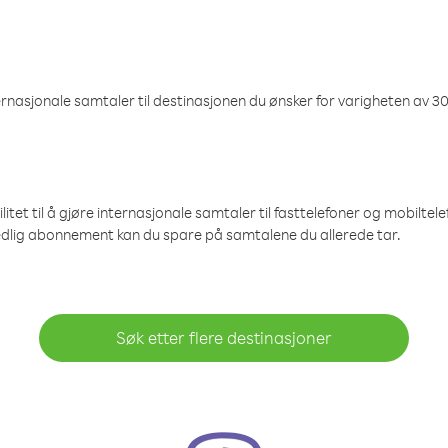
nasjonale samtaler til destinasjonen du ønsker for varigheten av 30
et til å gjøre internasjonale samtaler til fasttelefoner og mobiltelefo
edlig abonnement kan du spare på samtalene du allerede tar.
Søk etter flere destinasjoner