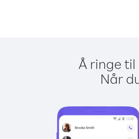
Å ringe ti
Når du