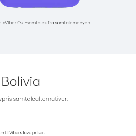
e «Viber Out-samtale» fra samtalemenyen
 Bolivia
avpris samtalealternativer:
 til Vibers lave priser.