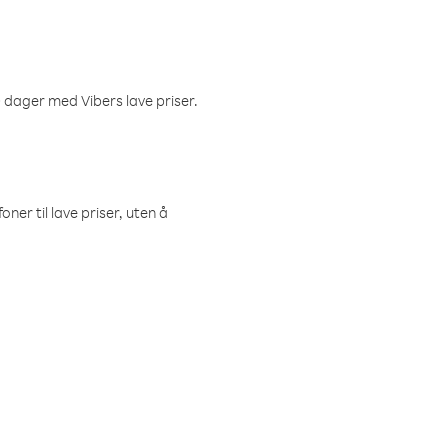
 dager med Vibers lave priser.
ner til lave priser, uten å