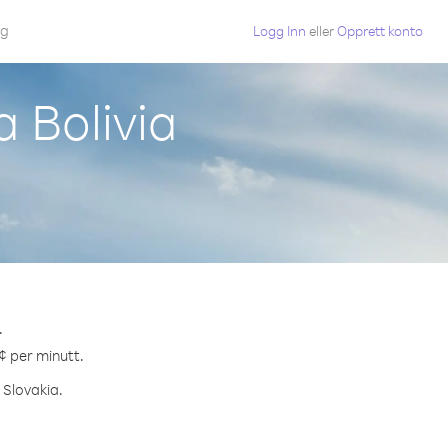
gg
Logg Inn
eller
Opprett konto
a Bolivia
.
 ¢ per minutt.
 Slovakia.