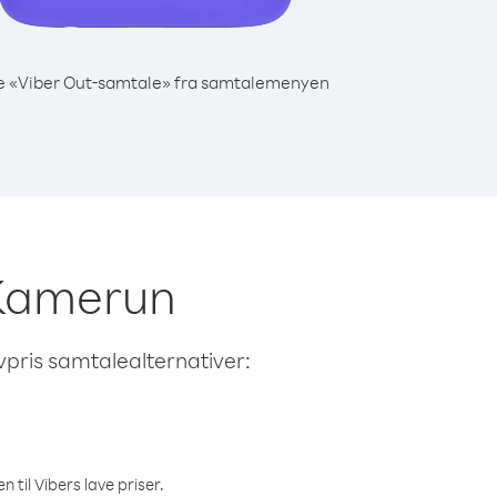
e «Viber Out-samtale» fra samtalemenyen
a Kamerun
avpris samtalealternativer:
 til Vibers lave priser.