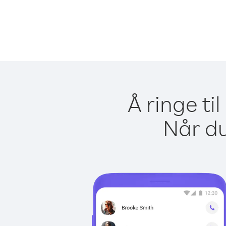
Å ringe ti
Når du