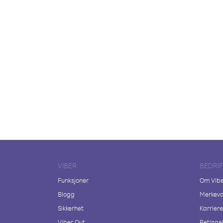
VIBER
BEDRI
Funksjoner
Om Vib
Blogg
Merkeva
Sikkerhet
Karriere
Viber Out
Betingel