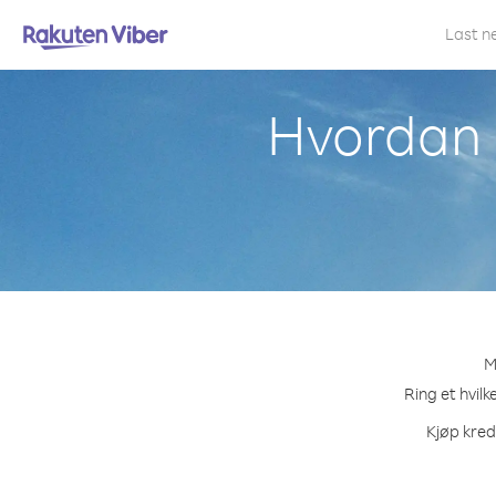
Last n
Hvordan r
M
Ring et hvilk
Kjøp kred