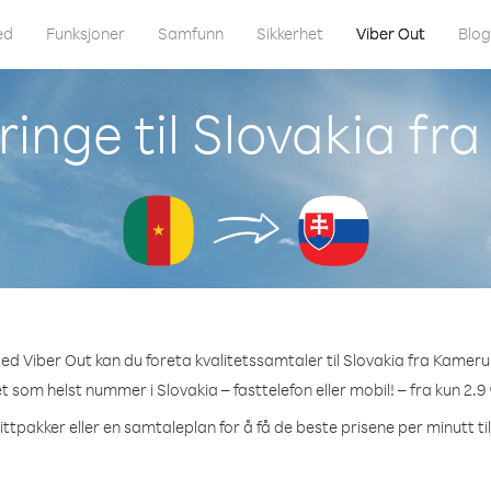
ed
Funksjoner
Samfunn
Sikkerhet
Viber Out
Blo
inge til Slovakia f
ed Viber Out kan du foreta kvalitetssamtaler til Slovakia fra Kameru
et som helst nummer i Slovakia – fasttelefon eller mobil! – fra kun 2.9
ittpakker eller en samtaleplan for å få de beste prisene per minutt til