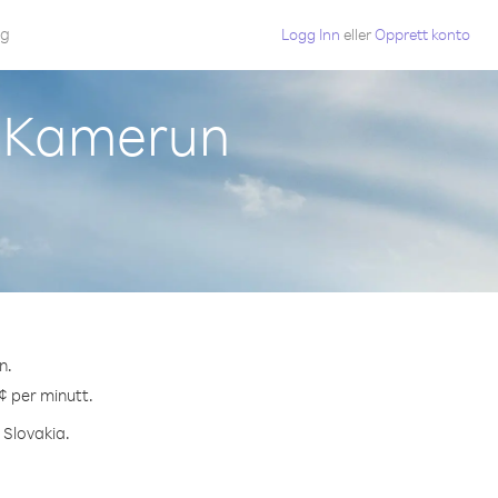
gg
Logg Inn
eller
Opprett konto
ra Kamerun
n.
 ¢ per minutt.
 Slovakia.