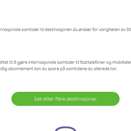
nasjonale samtaler til destinasjonen du ønsker for varigheten av 30
et til å gjøre internasjonale samtaler til fasttelefoner og mobiltelefo
edlig abonnement kan du spare på samtalene du allerede tar.
Søk etter flere destinasjoner