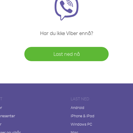
Har du ikke Viber ennå?
Last ned nå
FT
LAST NED
er
Android
resenter
iPhone & iPad
r
Windows PC
ser og vilkår
Mac