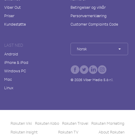
Viber Out
Betingelser og vilkår
Priser
Personvernerklæring
Kundestøtte
Customer Complaints Code
LAST NED
Norsk
Android
iPhone & iPad
Windows PC
Mac
©
2026
Viber Media S.à r.l.
Linux
Rakuten Viki
Rakuten Kobo
Rakuten Travel
Rakuten Marketing
Rakuten Insight
Rakuten TV
About Rakuten