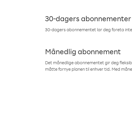
30-dagers abonnementer
30-dagers abonnementet lar deg foreta inter
Månedlig abonnement
Det månedlige abonnementet gir deg fleksibilit
måtte fornye planen til enhver tid. Med mån