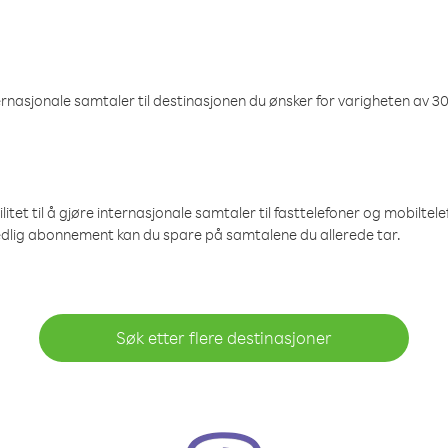
nasjonale samtaler til destinasjonen du ønsker for varigheten av 30
et til å gjøre internasjonale samtaler til fasttelefoner og mobiltelefo
edlig abonnement kan du spare på samtalene du allerede tar.
Søk etter flere destinasjoner