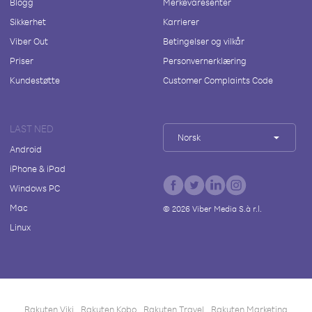
Blogg
Merkevaresenter
Sikkerhet
Karrierer
Viber Out
Betingelser og vilkår
Priser
Personvernerklæring
Kundestøtte
Customer Complaints Code
LAST NED
Norsk
Android
iPhone & iPad
Windows PC
Mac
©
2026
Viber Media S.à r.l.
Linux
Rakuten Viki
Rakuten Kobo
Rakuten Travel
Rakuten Marketing