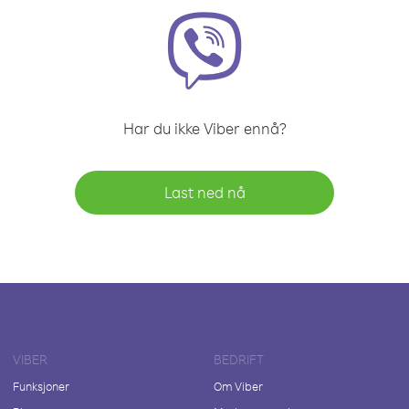
Har du ikke Viber ennå?
Last ned nå
VIBER
BEDRIFT
Funksjoner
Om Viber