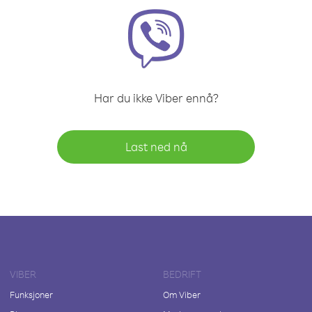
Har du ikke Viber ennå?
Last ned nå
VIBER
BEDRIFT
Funksjoner
Om Viber