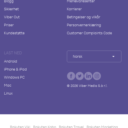
Blogg
Merkevaresenter
Sikkerhet
Karrierer
Viber Out
Betingelser og vilkår
Priser
Personvernerklæring
Kundestøtte
Customer Complaints Code
LAST NED
Norsk
Android
iPhone & iPad
Windows PC
Mac
©
2026
Viber Media S.à r.l.
Linux
Rakuten Viki
Rakuten Kobo
Rakuten Travel
Rakuten Marketing