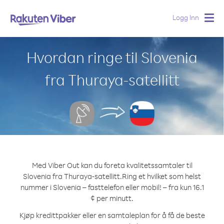
Logg Inn
Togg
navig
Hvordan ringe til Slovenia
fra Thuraya-satellitt
Med Viber Out kan du foreta kvalitetssamtaler til
Slovenia fra Thuraya-satellitt.
Ring et hvilket som helst
nummer i Slovenia – fasttelefon eller mobil! – fra kun 16.1
¢ per minutt.
Kjøp kredittpakker eller en samtaleplan for å få de beste