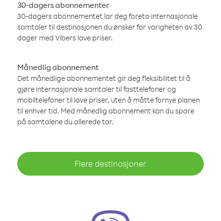
30-dagers abonnementer
30-dagers abonnementet lar deg foreta internasjonale
samtaler til destinasjonen du ønsker for varigheten av 30
dager med Vibers lave priser.
Månedlig abonnement
Det månedlige abonnementet gir deg fleksibilitet til å
gjøre internasjonale samtaler til fasttelefoner og
mobiltelefoner til lave priser, uten å måtte fornye planen
til enhver tid. Med månedlig abonnement kan du spare
på samtalene du allerede tar.
Flere destinasjoner