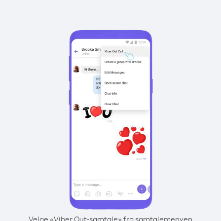
Velge «Viber Out-samtale» fra samtalemenyen