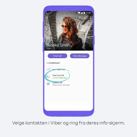
Velge kontakten i Viber og ring fra deres info-skjerm.