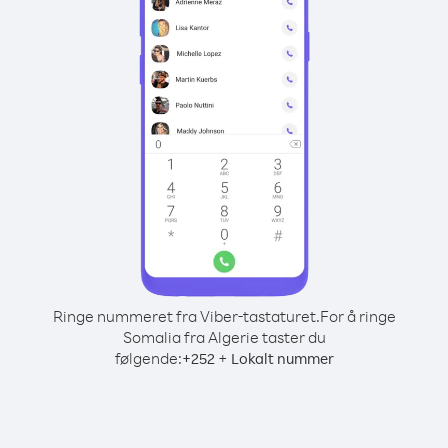
Ringe nummeret fra Viber-tastaturet.
For å ringe
Somalia fra Algerie taster du
følgende:
+
+
252
Lokalt nummer