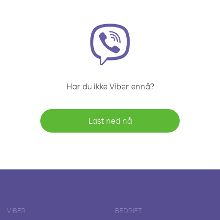
Har du ikke Viber ennå?
Last ned nå
VIBER
BEDRIFT