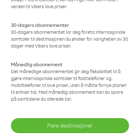
verden til Vibers lave priser.
30-dagers abonnementer
30-dagers abonnementet lar deg foreta internasjonale
samtaler til destinasjonen du ønsker for varigheten av 30
dager med Vibers lave priser.
Månedlig abonnement
Det månedlige abonnementet gir deg fleksibilitet til å
gjøre internasjonale samtaler til fasttelefoner og
mobiltelefoner til lave priser, uten å måtte fornye planen
til enhver tid. Med månedlig abonnement kan du spare
på samtalene du allerede tar.
Flere destinasjoner