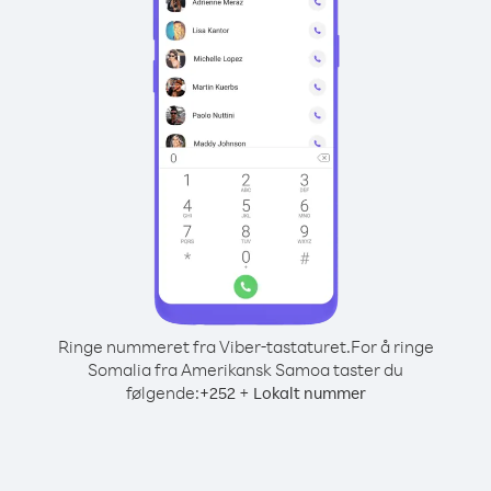
Ringe nummeret fra Viber-tastaturet.
For å ringe
Somalia fra Amerikansk Samoa taster du
følgende:
+
+
252
Lokalt nummer