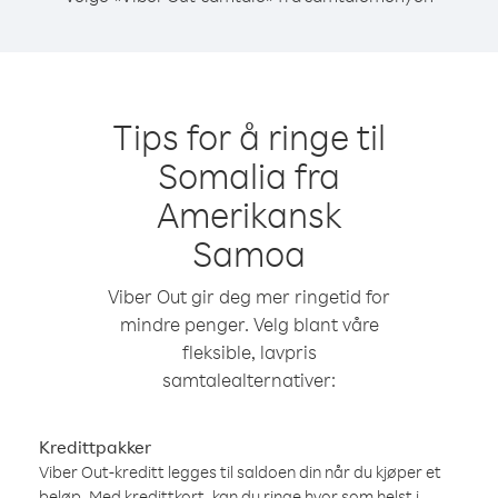
Tips for å ringe til
Somalia fra
Amerikansk
Samoa
Viber Out gir deg mer ringetid for
mindre penger. Velg blant våre
fleksible, lavpris
samtalealternativer:
Kredittpakker
Viber Out-kreditt legges til saldoen din når du kjøper et
beløp. Med kredittkort, kan du ringe hvor som helst i