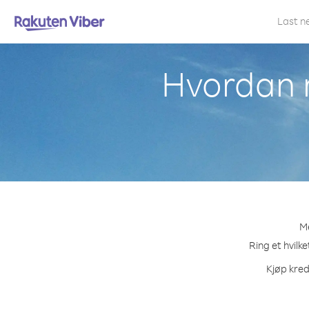
Last n
Hvordan r
Me
Ring et hvilk
Kjøp kred