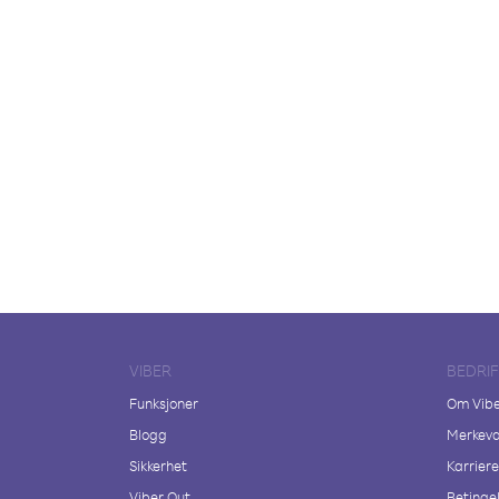
VIBER
BEDRI
Funksjoner
Om Vib
Blogg
Merkeva
Sikkerhet
Karriere
Viber Out
Betingel