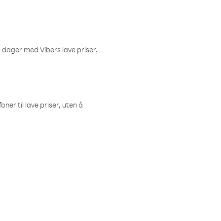
 dager med Vibers lave priser.
ner til lave priser, uten å