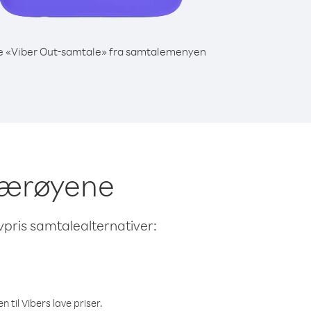
e «Viber Out-samtale» fra samtalemenyen
 Færøyene
avpris samtalealternativer:
 til Vibers lave priser.