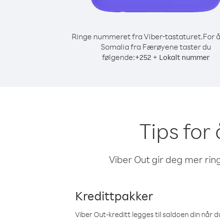
Ringe nummeret fra Viber-tastaturet.
For å
Somalia fra Færøyene taster du
følgende:
+
+
252
Lokalt nummer
Tips for
Viber Out gir deg mer ring
Kredittpakker
Viber Out-kreditt legges til saldoen din når du