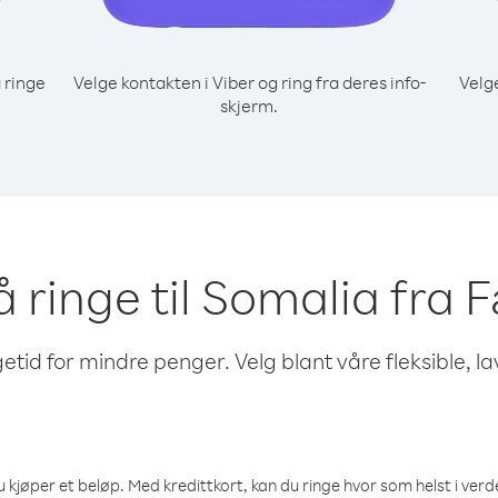
 ringe
Velge kontakten i Viber og ring fra deres info-
Velg
skjerm.
 å ringe til Somalia fra
etid for mindre penger. Velg blant våre fleksible, l
 kjøper et beløp. Med kredittkort, kan du ringe hvor som helst i verden