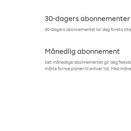
30-dagers abonnementer
30-dagers abonnementet lar deg foreta inter
Månedlig abonnement
Det månedlige abonnementet gir deg fleksibilit
måtte fornye planen til enhver tid. Med mån