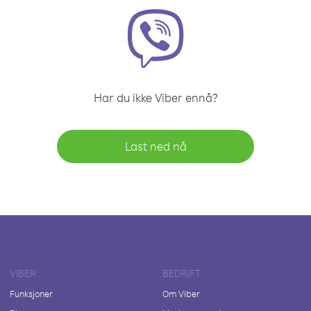
Har du ikke Viber ennå?
Last ned nå
VIBER
BEDRIFT
Funksjoner
Om Viber