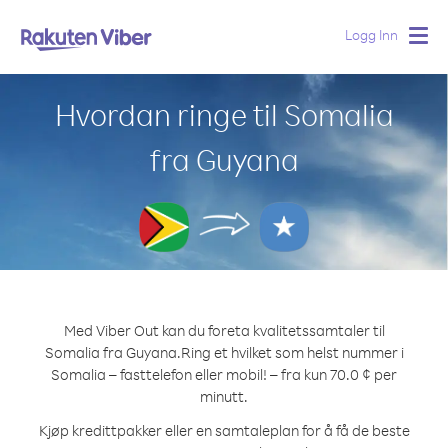
Logg Inn
Togg
navig
Hvordan ringe til Somalia
fra Guyana
Med Viber Out kan du foreta kvalitetssamtaler til
Somalia fra Guyana.
Ring et hvilket som helst nummer i
Somalia – fasttelefon eller mobil! – fra kun 70.0 ¢ per
minutt.
Kjøp kredittpakker eller en samtaleplan for å få de beste