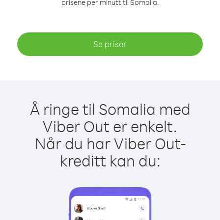
prisene per minutt til Somalia.
Se priser
Å ringe til Somalia med
Viber Out er enkelt.
Når du har Viber Out-
kreditt kan du: