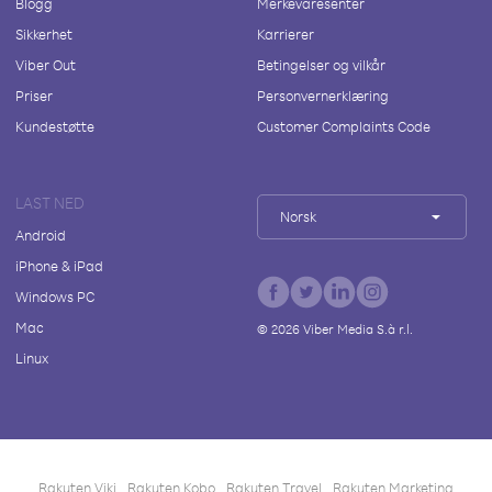
Blogg
Merkevaresenter
Sikkerhet
Karrierer
Viber Out
Betingelser og vilkår
Priser
Personvernerklæring
Kundestøtte
Customer Complaints Code
LAST NED
Norsk
Android
iPhone & iPad
Windows PC
Mac
©
2026
Viber Media S.à r.l.
Linux
Rakuten Viki
Rakuten Kobo
Rakuten Travel
Rakuten Marketing