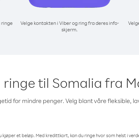
 ringe
Velge kontakten i Viber og ring fra deres info-
Velg
skjerm.
å ringe til Somalia fra 
etid for mindre penger. Velg blant våre fleksible, l
 kjøper et beløp. Med kredittkort, kan du ringe hvor som helst i verden