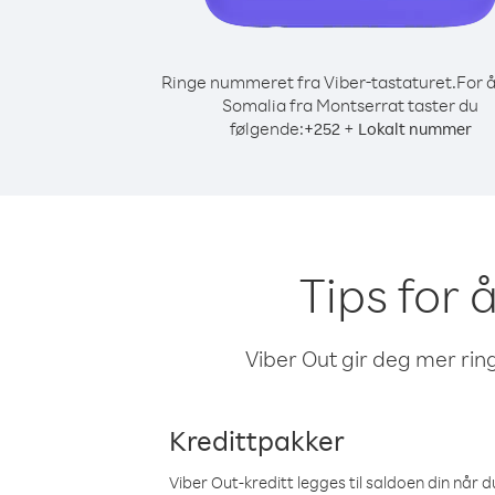
Ringe nummeret fra Viber-tastaturet.
For å
Somalia fra Montserrat taster du
følgende:
+
+
252
Lokalt nummer
Tips for 
Viber Out gir deg mer ring
Kredittpakker
Viber Out-kreditt legges til saldoen din når du