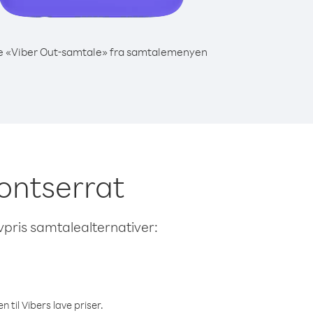
e «Viber Out-samtale» fra samtalemenyen
Montserrat
avpris samtalealternativer:
 til Vibers lave priser.