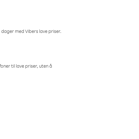
 dager med Vibers lave priser.
ner til lave priser, uten å