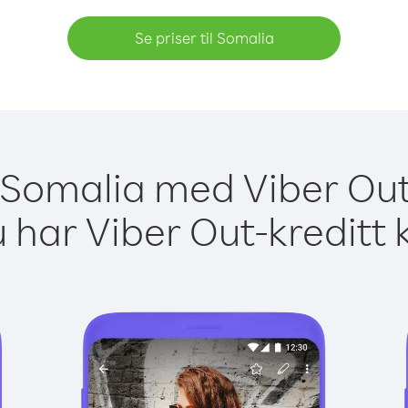
Se priser til Somalia
l Somalia med Viber Out
 har Viber Out-kreditt 