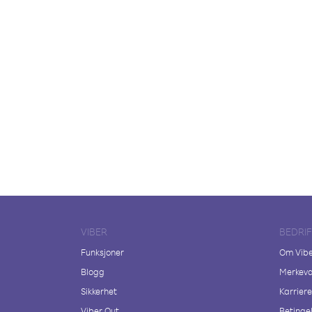
VIBER
BEDRI
Funksjoner
Om Vib
Blogg
Merkeva
Sikkerhet
Karriere
Viber Out
Betingel