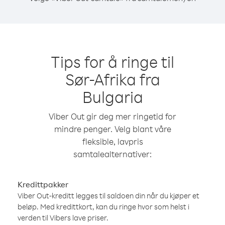
Tips for å ringe til
Sør-Afrika fra
Bulgaria
Viber Out gir deg mer ringetid for
mindre penger. Velg blant våre
fleksible, lavpris
samtalealternativer:
Kredittpakker
Viber Out-kreditt legges til saldoen din når du kjøper et
beløp. Med kredittkort, kan du ringe hvor som helst i
verden til Vibers lave priser.