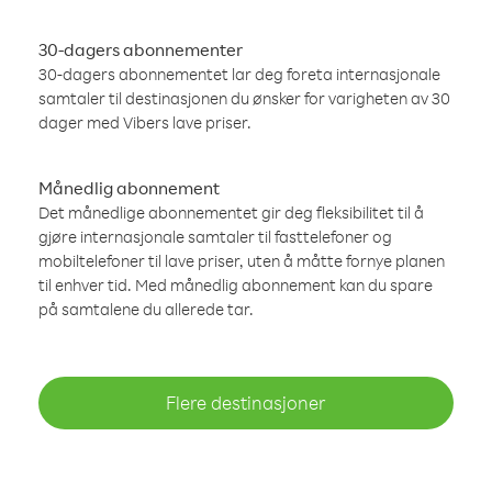
30-dagers abonnementer
30-dagers abonnementet lar deg foreta internasjonale
samtaler til destinasjonen du ønsker for varigheten av 30
dager med Vibers lave priser.
Månedlig abonnement
Det månedlige abonnementet gir deg fleksibilitet til å
gjøre internasjonale samtaler til fasttelefoner og
mobiltelefoner til lave priser, uten å måtte fornye planen
til enhver tid. Med månedlig abonnement kan du spare
på samtalene du allerede tar.
Flere destinasjoner