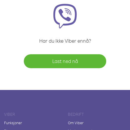
Har du ikke Viber ennå?
Last ned nå
VIBER
BEDRIFT
Funksjoner
Om Viber