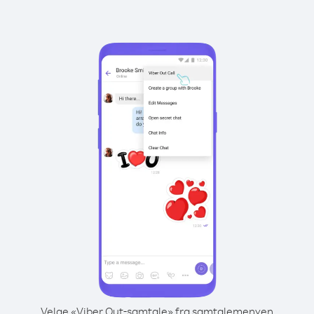
Velge «Viber Out-samtale» fra samtalemenyen