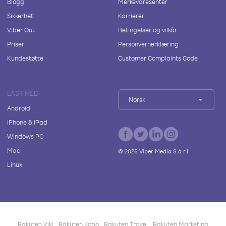
Blogg
Merkevaresenter
Sikkerhet
Karrierer
Viber Out
Betingelser og vilkår
Priser
Personvernerklæring
Kundestøtte
Customer Complaints Code
LAST NED
Norsk
Android
iPhone & iPad
Windows PC
Mac
©
2026
Viber Media S.à r.l.
Linux
Rakuten Viki
Rakuten Kobo
Rakuten Travel
Rakuten Marketing