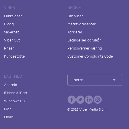
VIBER
BEDRIFT
Funksjoner
Om Viber
Blogg
Merkevaresenter
Sikkerhet
Karrierer
Viber Out
Betingelser og vilkår
Priser
Personvernerklæring
Kundestøtte
Customer Complaints Code
LAST NED
Norsk
Android
iPhone & iPad
Windows PC
Mac
©
2026
Viber Media S.à r.l.
Linux