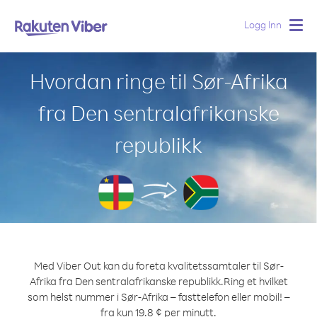
Logg Inn
Togg
navig
Hvordan ringe til Sør-Afrika
fra Den sentralafrikanske
republikk
Med Viber Out kan du foreta kvalitetssamtaler til Sør-
Afrika fra Den sentralafrikanske republikk.
Ring et hvilket
som helst nummer i Sør-Afrika – fasttelefon eller mobil! –
fra kun 19.8 ¢ per minutt.