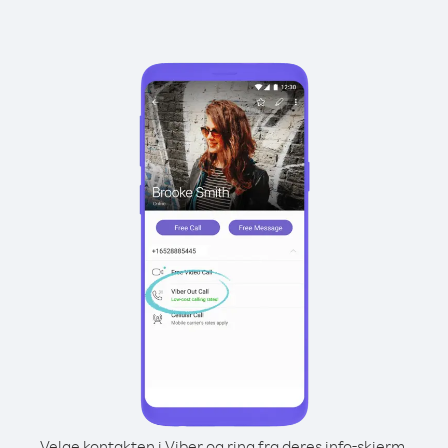
Velge kontakten i Viber og ring fra deres info-skjerm.