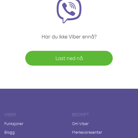
Har du ikke Viber ennå?
Last ned nå
VIBER
BEDRIFT
Funksjoner
Om Viber
Blogg
Merkevaresenter