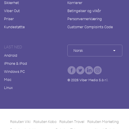
Sikkerhet
Karrierer
Viber Out
Betingelser og vilkår
Priser
Personvernerklæring
Kundestøtte
Customer Complaints Code
LAST NED
Norsk
Android
iPhone & iPad
Windows PC
Mac
©
2026
Viber Media S.à r.l.
Linux
Rakuten Viki
Rakuten Kobo
Rakuten Travel
Rakuten Marketing