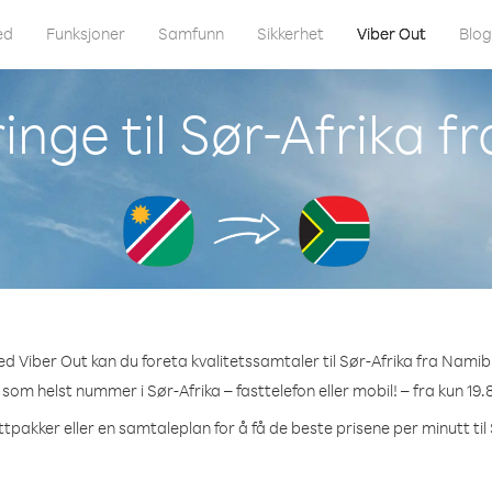
ed
Funksjoner
Samfunn
Sikkerhet
Viber Out
Blo
inge til Sør-Afrika f
d Viber Out kan du foreta kvalitetssamtaler til Sør-Afrika fra Namib
t som helst nummer i Sør-Afrika – fasttelefon eller mobil! – fra kun 19.
ttpakker eller en samtaleplan for å få de beste prisene per minutt til 