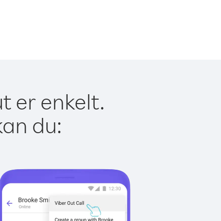
t er enkelt.
kan du: