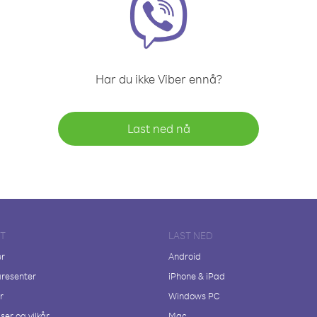
Har du ikke Viber ennå?
Last ned nå
FT
LAST NED
er
Android
resenter
iPhone & iPad
r
Windows PC
ser og vilkår
Mac