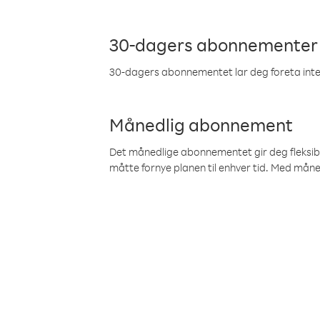
30-dagers abonnementer
30-dagers abonnementet lar deg foreta inter
Månedlig abonnement
Det månedlige abonnementet gir deg fleksibilit
måtte fornye planen til enhver tid. Med mån