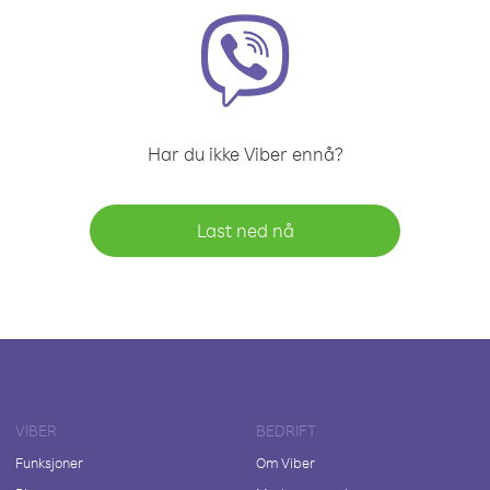
Har du ikke Viber ennå?
Last ned nå
VIBER
BEDRIFT
Funksjoner
Om Viber