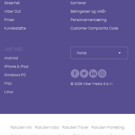
Sikkerhet
Karrierer
Viber Out
Betingelser og vilkår
Priser
Personvernerklæring
Kundestøtte
Customer Complaints Code
LAST NED
Norsk
Android
iPhone & iPad
Windows PC
Mac
©
2026
Viber Media S.à r.l.
Linux
Rakuten Viki
Rakuten Kobo
Rakuten Travel
Rakuten Marketing