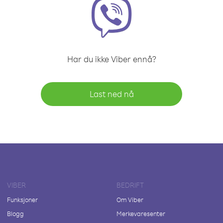
Har du ikke Viber ennå?
Last ned nå
VIBER
BEDRIFT
Funksjoner
Om Viber
Blogg
Merkevaresenter