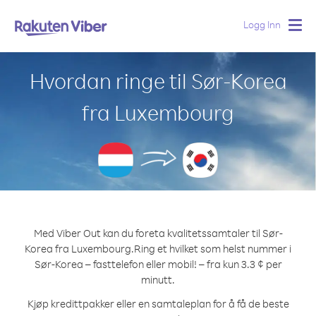
Logg Inn
Togg
navig
Hvordan ringe til Sør-Korea
fra Luxembourg
Med Viber Out kan du foreta kvalitetssamtaler til Sør-
Korea fra Luxembourg.
Ring et hvilket som helst nummer i
Sør-Korea – fasttelefon eller mobil! – fra kun 3.3 ¢ per
minutt.
Kjøp kredittpakker eller en samtaleplan for å få de beste