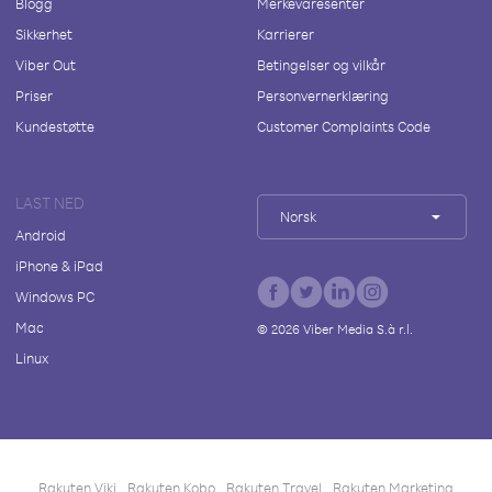
Blogg
Merkevaresenter
Sikkerhet
Karrierer
Viber Out
Betingelser og vilkår
Priser
Personvernerklæring
Kundestøtte
Customer Complaints Code
LAST NED
Norsk
Android
iPhone & iPad
Windows PC
Mac
©
2026
Viber Media S.à r.l.
Linux
Rakuten Viki
Rakuten Kobo
Rakuten Travel
Rakuten Marketing