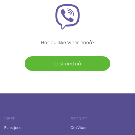
Har du ikke Viber ennå?
Last ned nå
VIBER
BEDRIFT
Funksjoner
Om Viber