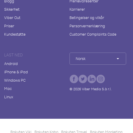
Blogg
Merkevaresenter
Sikkerhet
Karrierer
Viber Out
Betingelser og vilkår
Priser
Personvernerklæring
Kundestøtte
Customer Complaints Code
LAST NED
Norsk
Android
iPhone & iPad
Windows PC
Mac
©
2026
Viber Media S.à r.l.
Linux
Rakuten Viki
Rakuten Kobo
Rakuten Travel
Rakuten Marketing