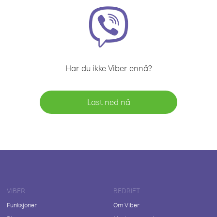
Har du ikke Viber ennå?
Last ned nå
VIBER
BEDRIFT
Funksjoner
Om Viber