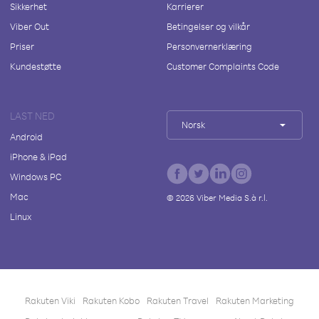
Sikkerhet
Karrierer
Viber Out
Betingelser og vilkår
Priser
Personvernerklæring
Kundestøtte
Customer Complaints Code
LAST NED
Norsk
Android
iPhone & iPad
Windows PC
Mac
©
2026
Viber Media S.à r.l.
Linux
Rakuten Viki
Rakuten Kobo
Rakuten Travel
Rakuten Marketing