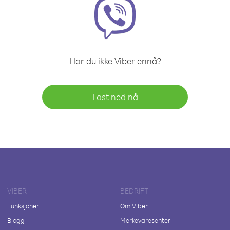
Har du ikke Viber ennå?
Last ned nå
VIBER
BEDRIFT
Funksjoner
Om Viber
Blogg
Merkevaresenter