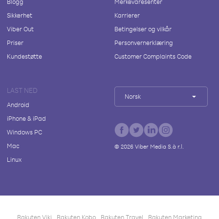
Blogg
Merkevaresenter
Sikkerhet
Karrierer
Viber Out
Betingelser og vilkår
Priser
Personvernerklæring
Kundestøtte
Customer Complaints Code
LAST NED
Norsk
Android
iPhone & iPad
Windows PC
Mac
©
2026
Viber Media S.à r.l.
Linux
Rakuten Viki
Rakuten Kobo
Rakuten Travel
Rakuten Marketing