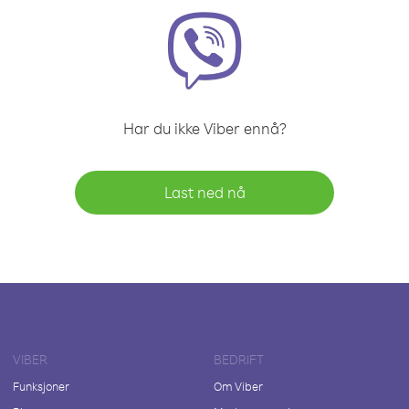
Har du ikke Viber ennå?
Last ned nå
VIBER
BEDRIFT
Funksjoner
Om Viber