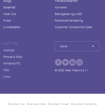
Blogg
Merkevaresenter
Sikkerhet
Karrierer
Viber Out
Betingelser og vilkår
Priser
Personvernerklæring
Kundestøtte
Customer Complaints Code
LAST NED
Norsk
Android
iPhone & iPad
Windows PC
Mac
©
2026
Viber Media S.à r.l.
Linux
Rakuten Viki
Rakuten Kobo
Rakuten Travel
Rakuten Marketing