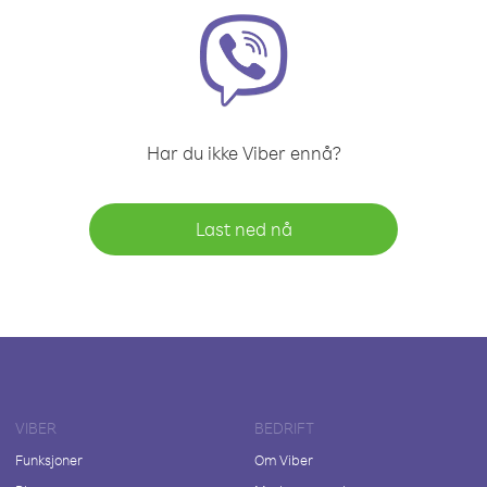
Har du ikke Viber ennå?
Last ned nå
VIBER
BEDRIFT
Funksjoner
Om Viber