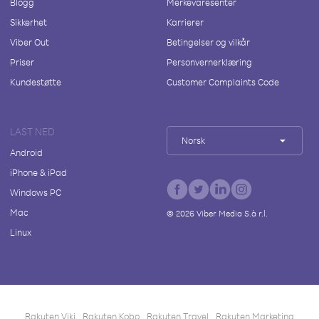
Blogg
Merkevaresenter
Sikkerhet
Karrierer
Viber Out
Betingelser og vilkår
Priser
Personvernerklæring
Kundestøtte
Customer Complaints Code
LAST NED
Norsk
Android
iPhone & iPad
Windows PC
Mac
©
2026
Viber Media S.à r.l.
Linux
Rakuten Viki
Rakuten Kobo
Rakuten Travel
Rakuten Marketing