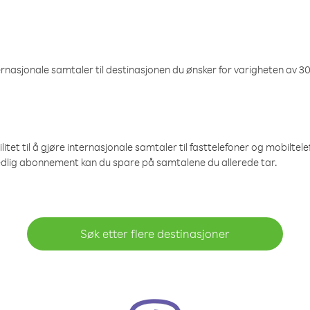
nasjonale samtaler til destinasjonen du ønsker for varigheten av 30
et til å gjøre internasjonale samtaler til fasttelefoner og mobiltelefo
edlig abonnement kan du spare på samtalene du allerede tar.
Søk etter flere destinasjoner