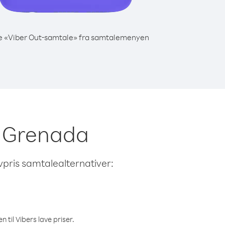
e «Viber Out-samtale» fra samtalemenyen
ra Grenada
avpris samtalealternativer:
 til Vibers lave priser.