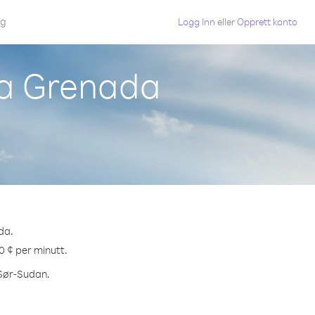
gg
Logg Inn
eller
Opprett konto
ra Grenada
da.
0 ¢ per minutt.
 Sør-Sudan.