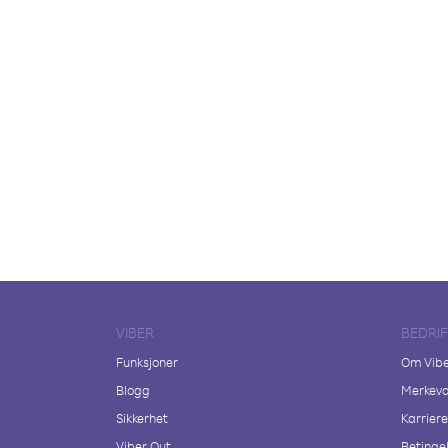
VIBER
BEDRI
Funksjoner
Om Vib
Blogg
Merkeva
Sikkerhet
Karriere
Viber Out
Betingel