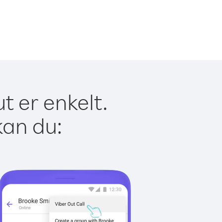
t er enkelt.
kan du: