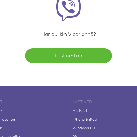
Har du ikke Viber ennå?
Last ned nå
FT
LAST NED
er
Android
resenter
iPhone & iPad
r
Windows PC
ser og vilkår
Mac