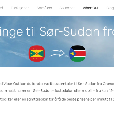
ed
Funksjoner
Samfunn
Sikkerhet
Viber Out
Blo
inge til Sør-Sudan f
d Viber Out kan du foreta kvalitetssamtaler til Sør-Sudan fra Grena
 som helst nummer i Sør-Sudan – fasttelefon eller mobil! – fra kun 49.
ttpakker eller en samtaleplan for å få de beste prisene per minutt til