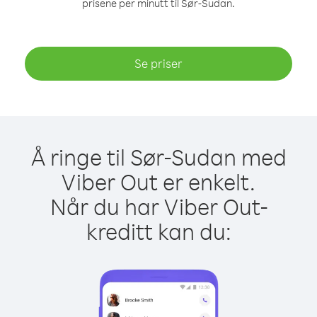
prisene per minutt til Sør-Sudan.
Se priser
Å ringe til Sør-Sudan med
Viber Out er enkelt.
Når du har Viber Out-
kreditt kan du: