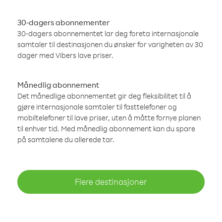
30-dagers abonnementer
30-dagers abonnementet lar deg foreta internasjonale
samtaler til destinasjonen du ønsker for varigheten av 30
dager med Vibers lave priser.
Månedlig abonnement
Det månedlige abonnementet gir deg fleksibilitet til å
gjøre internasjonale samtaler til fasttelefoner og
mobiltelefoner til lave priser, uten å måtte fornye planen
til enhver tid. Med månedlig abonnement kan du spare
på samtalene du allerede tar.
Flere destinasjoner