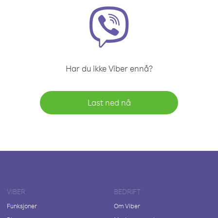
Har du ikke Viber ennå?
Last ned nå
VIBER
BEDRIFT
Funksjoner
Om Viber