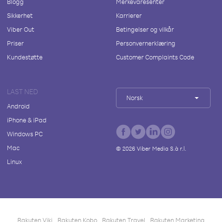
Blogg
Merkevaresenter
Sikkerhet
Karrierer
Viber Out
Betingelser og vilkår
Priser
Personvernerklæring
Kundestøtte
Customer Complaints Code
LAST NED
Norsk
Android
iPhone & iPad
Windows PC
Mac
©
2026
Viber Media S.à r.l.
Linux
Rakuten Viki
Rakuten Kobo
Rakuten Travel
Rakuten Marketing