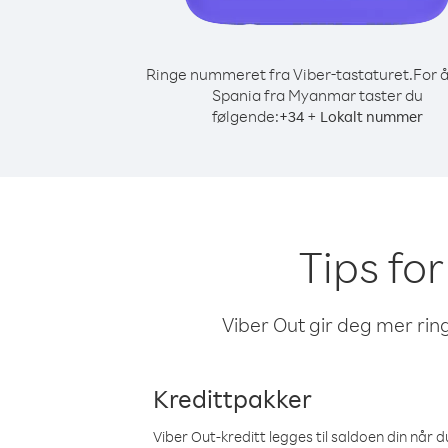
Ringe nummeret fra Viber-tastaturet.
For å
Spania fra Myanmar taster du
følgende:
+
+
34
Lokalt nummer
Tips fo
Viber Out gir deg mer ring
Kredittpakker
Viber Out-kreditt legges til saldoen din når du