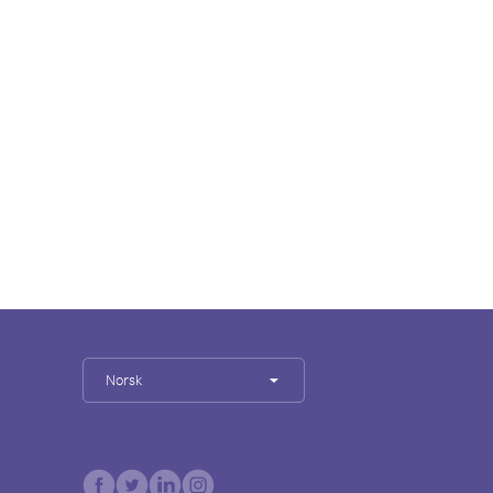
Norsk