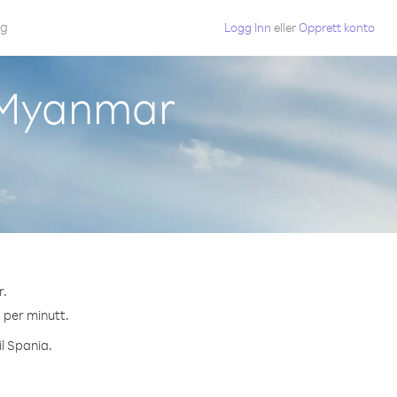
gg
Logg Inn
eller
Opprett konto
a Myanmar
r.
¢ per minutt.
il Spania.