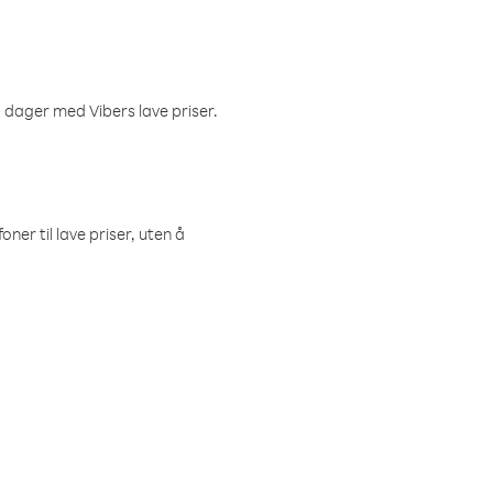
 dager med Vibers lave priser.
ner til lave priser, uten å