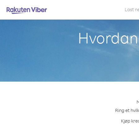
Last n
Hvordan 
M
Ring et hvil
Kjøp kred