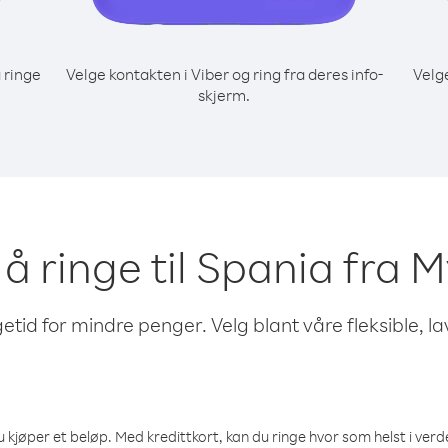
 ringe
Velge kontakten i Viber og ring fra deres info-
Velg
skjerm.
r å ringe til Spania fra
etid for mindre penger. Velg blant våre fleksible, l
 kjøper et beløp. Med kredittkort, kan du ringe hvor som helst i verden