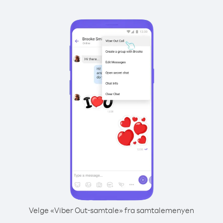
Velge «Viber Out-samtale» fra samtalemenyen