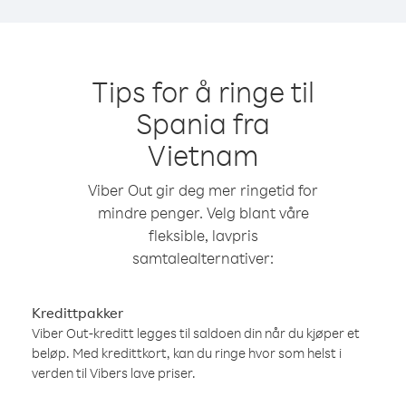
Tips for å ringe til
Spania fra
Vietnam
Viber Out gir deg mer ringetid for
mindre penger. Velg blant våre
fleksible, lavpris
samtalealternativer:
Kredittpakker
Viber Out-kreditt legges til saldoen din når du kjøper et
beløp. Med kredittkort, kan du ringe hvor som helst i
verden til Vibers lave priser.