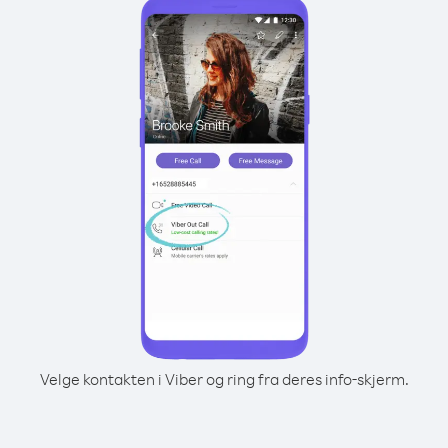
Velge kontakten i Viber og ring fra deres info-skjerm.