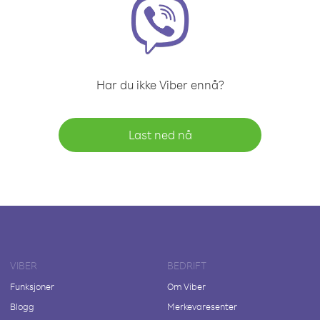
Har du ikke Viber ennå?
Last ned nå
VIBER
BEDRIFT
Funksjoner
Om Viber
Blogg
Merkevaresenter