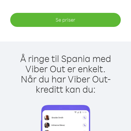
Se priser
Å ringe til Spania med
Viber Out er enkelt.
Når du har Viber Out-
kreditt kan du: