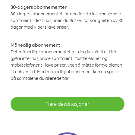
30-dagers abonnementer
30-dagers abonnementet lar deg foreta internasjonale
samtaler til destinasjonen du ønsker for varigheten av 30
dager med Vibers lave priser.
Månedlig abonnement
Det månedlige abonnementet gir deg fleksibilitet til å
gjøre internasjonale samtaler til fasttelefoner og
mobiltelefoner til lave priser, uten å måtte fornye planen
til enhver tid. Med månedlig abonnement kan du spare
på samtalene du allerede tar.
Flere destinasjoner