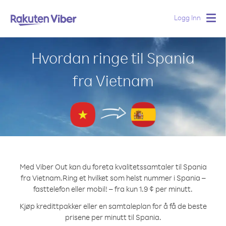
Logg Inn
Togg
navig
Hvordan ringe til Spania
fra Vietnam
Med Viber Out kan du foreta kvalitetssamtaler til Spania
fra Vietnam.
Ring et hvilket som helst nummer i Spania –
fasttelefon eller mobil! – fra kun 1.9 ¢ per minutt.
Kjøp kredittpakker eller en samtaleplan for å få de beste
prisene per minutt til Spania.