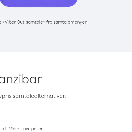
e «Viber Out-samtale» fra samtalemenyen
Zanzibar
avpris samtalealternativer:
 til Vibers lave priser.