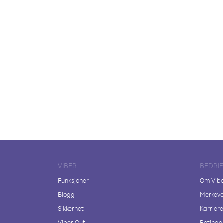
VIBER
BEDRI
Funksjoner
Om Vib
Blogg
Merkeva
Sikkerhet
Karriere
Viber Out
Betingel