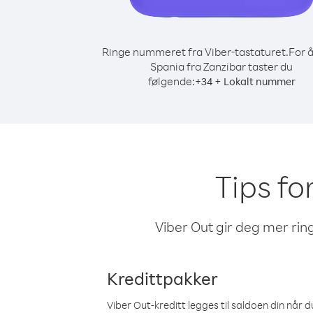
Ringe nummeret fra Viber-tastaturet.
For å
Spania fra Zanzibar taster du
følgende:
+
+
34
Lokalt nummer
Tips fo
Viber Out gir deg mer ring
Kredittpakker
Viber Out-kreditt legges til saldoen din når du