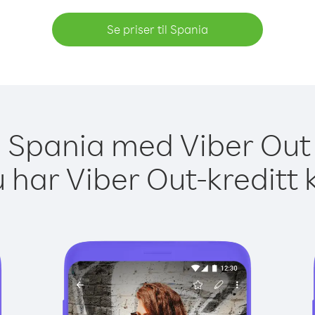
Se priser til Spania
il Spania med Viber Out 
 har Viber Out-kreditt 