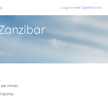
gg
Logg Inn
eller
Opprett konto
 Zanzibar
.
¢ per minutt.
il Spania.