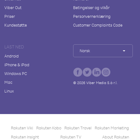
Viber Out
Betingelser og vilkår
Priser
Personvernerklæring
Kundestøtte
Customer Complaints Code
LAST NED
Norsk
Android
iPhone & iPad
Windows PC
Mac
©
2026
Viber Media S.à r.l.
Linux
Rakuten Viki
Rakuten Kobo
Rakuten Travel
Rakuten Marketing
Rakuten Insight
Rakuten TV
About Rakuten