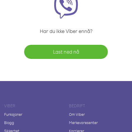
Har du ikke Viber ennå?
Last ned nå
VIBER
BEDRIFT
Funksjoner
Om Viber
Blogg
Merkevaresenter
Sikkerhet
Karrierer