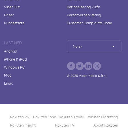
Viber Out
Betingelser og vilkår
Priser
Personvernerklæring
Kundestøtte
Customer Complaints Code
LAST NED
Norsk
Android
iPhone & iPad
Windows PC
Mac
©
2026
Viber Media S.à r.l.
Linux
Rakuten Viki
Rakuten Kobo
Rakuten Travel
Rakuten Marketing
Rakuten Insight
Rakuten TV
About Rakuten