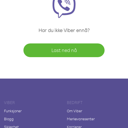
Har du ikke Viber ennå?
Last ned nå
VIBER
BEDRIFT
Funksjoner
Om Viber
Blogg
Merkevaresenter
Sikkerhet
Karrierer